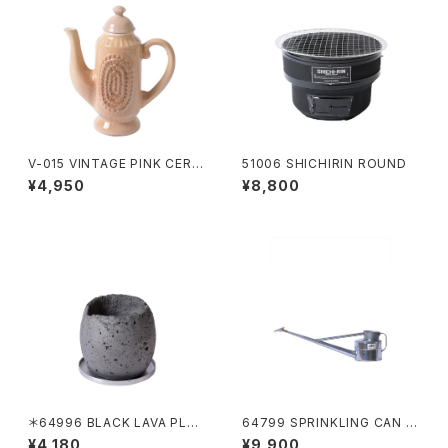
V-015 VINTAGE PINK CERA
51006 SHICHIRIN ROUND
MIC POT
¥4,950
¥8,800
＊64996 BLACK LAVA PLAN
64799 SPRINKLING CAN 4
TER DRUM
L
¥4,180
¥9,900