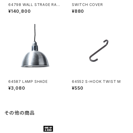
64798 WALL STRAGE RAC
SWITCH COVER
K
¥140,800
¥880
64587 LAMP SHADE
64552 S-HOOK TWIST M
¥3,080
¥550
その他の商品