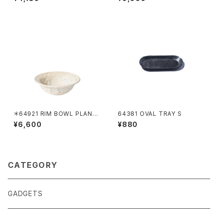
＊64921 RIM BOWL PLANT
64381 OVAL TRAY S
ER LAVA/WHITE
¥6,600
¥880
CATEGORY
GADGETS