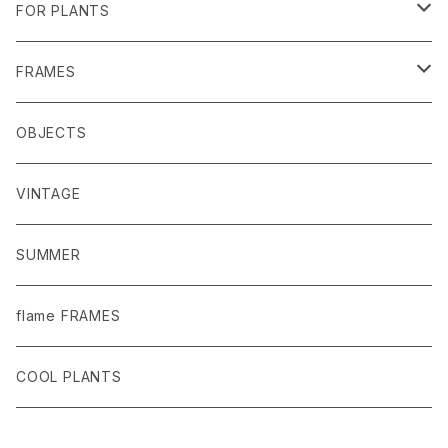
FOR PLANTS
MACRAME
FRAMES
POTS
MIRRORS
OBJECTS
PLANTER COVERS
DRAWINGS AND PHOTOS
VINTAGE
GARDEN TOOLS
SUMMER
PLANTS AND POT
flame FRAMES
PLANTER SAUCER
COOL PLANTS