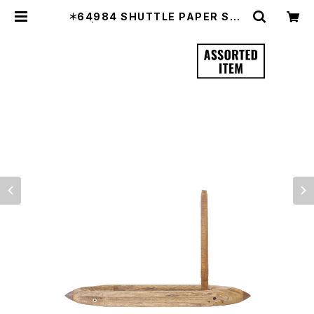
＊64984 SHUTTLE PAPER STA
ND | REPAIR 'N MAINTENANC
E