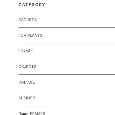
CATEGORY
GADGETS
FOR PLANTS
MACRAME
FRAMES
POTS
MIRRORS
OBJECTS
PLANTER COVERS
DRAWINGS AND PHOTOS
VINTAGE
GARDEN TOOLS
SUMMER
PLANTS AND POT
flame FRAMES