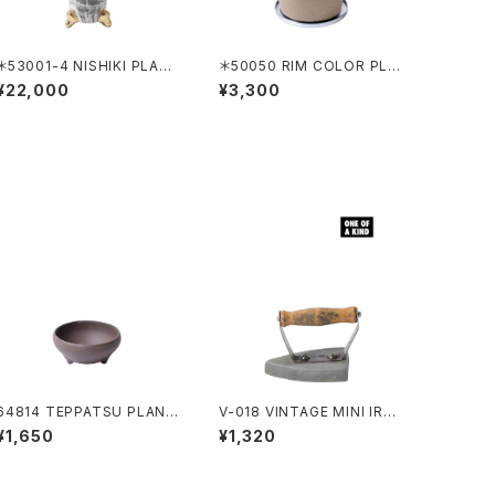
＊53001-4 NISHIKI PLAN
＊50050 RIM COLOR PLA
TER HAKEME
NTER 120 BLACK
¥22,000
¥3,300
64814 TEPPATSU PLANT
V-018 VINTAGE MINI IRO
ER 6"
N
¥1,650
¥1,320