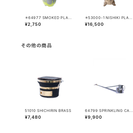
＊64977 SMOKED PLANT
＊53000-1 NISHIKI PLAN
ER C-130 HANGING NEO
TER KAKENAGASHI
¥2,750
¥16,500
N ＋WIRE HANGING(6480
9)
その他の商品
51010 SHICHIRIN BRASS
64799 SPRINKLING CAN
4L
¥7,480
¥9,900