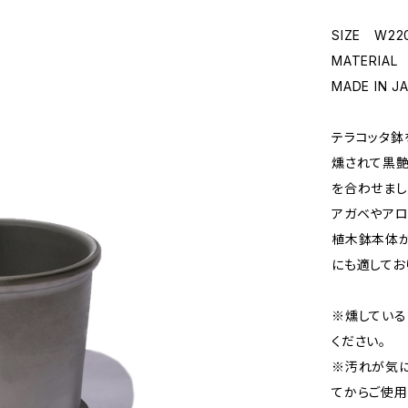
SIZE W22
MATERIAL
MADE IN JA
テラコッタ鉢
燻されて黒艶
を合わせまし
アガベやアロ
植木鉢本体が
にも適してお
※燻している
ください。
※汚れが気に
てからご使用