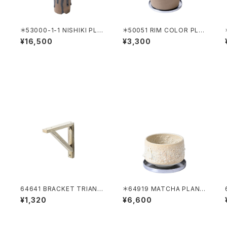
＊53000-1-1 NISHIKI PLA
＊50051 RIM COLOR PLA
NTER KAKENAGASHI
NTER 120 WHITE
¥16,500
¥3,300
64641 BRACKET TRIANG
＊64919 MATCHA PLANT
LE 190
ER LAVA/WHITE
¥1,320
¥6,600